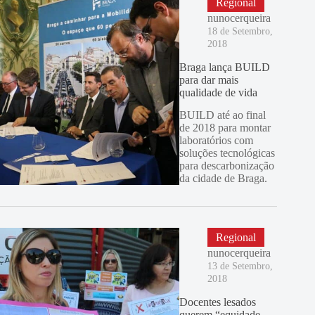
Regional
nunocerqueira
18 de Setembro,
2018
Braga lança BUILD
para dar mais
qualidade de vida
BUILD até ao final
de 2018 para montar
laboratórios com
soluções tecnológicas
para descarbonização
da cidade de Braga.
Regional
nunocerqueira
13 de Setembro,
2018
Docentes lesados
querem “equidade