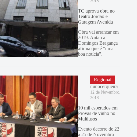
2018
TC aprova obra no
Teatro Jordão e
Garagem Avenida
Obra vai arrancar em
2019. Autarca
Domingos Bragança
afirma que é "uma
boa notícia".
Regional
nunocerqueira
12 de Novembro,
2018
10 mil esperados em
Provas de vinho no
Multiusos
Evento decorre de 22
a 25 de Novembro