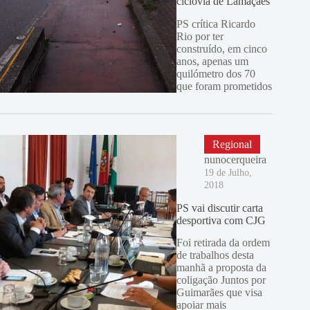
ciclovia de Lamaçães
PS crítica Ricardo
Rio por ter
construído, em cinco
anos, apenas um
quilómetro dos 70
que foram prometidos
Regional
nunocerqueira
19 de Julho,
2018
PS vai discutir carta
desportiva com CJG
Foi retirada da ordem
de trabalhos desta
manhã a proposta da
coligação Juntos por
Guimarães que visa
apoiar mais