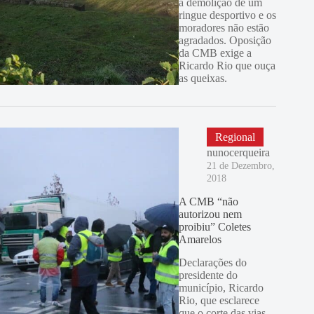
a demolição de um
ringue desportivo e os
moradores não estão
agradados. Oposição
da CMB exige a
Ricardo Rio que ouça
as queixas.
Regional
nunocerqueira
21 de Dezembro,
2018
A CMB “não
autorizou nem
proibiu” Coletes
Amarelos
Declarações do
presidente do
município, Ricardo
Rio, que esclarece
que o corte das vias