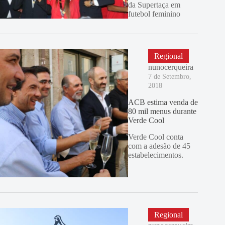
da Supertaça em
futebol feminino
Regional
nunocerqueira
7 de Setembro,
2018
ACB estima venda de
80 mil menus durante
Verde Cool
Verde Cool conta
com a adesão de 45
estabelecimentos.
Regional