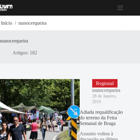
Pular
para
o
conteúdo
Início
/
nunocerqueira
nunocerqueira
Artigos: 182
Regional
nunocerqueira
28 de Janeiro,
2019
Adiada requalificação
do terreno da Feira
Semanal de Braga
Assunto voltou à
discussão na última