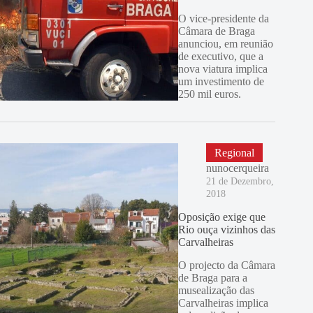
O vice-presidente da
Câmara de Braga
anunciou, em reunião
de executivo, que a
nova viatura implica
um investimento de
250 mil euros.
Regional
nunocerqueira
21 de Dezembro,
2018
Oposição exige que
Rio ouça vizinhos das
Carvalheiras
O projecto da Câmara
de Braga para a
musealização das
Carvalheiras implica