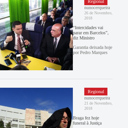
Regional
nunocerqueira
26 de Novembro,
2018
“Intercidades vai
parar em Barcelos”,
diz Ministro
Garantia deixada hoje
por Pedro Marques
Regional
nunocerqueira
21 de Novembro,
2018
Braga fez hoje
funeral à Justiça