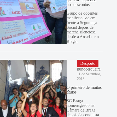
nos descontos”
Grupo de docentes
manifestou-se em
frente à Segurança
Social depois de
marcha silenciosa
desde a Arcada, em
Braga.
Desporto
nunocerqueira
11 de Setembro,
2018
O primeiro de muitos
títulos
SC Braga
homenageado na
Câmara de Braga
depois da conquista