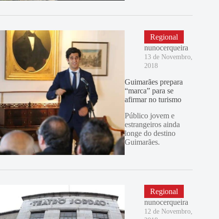
Regional
nunocerqueira
13 de Novembro,
2018
Guimarães prepara
“marca” para se
afirmar no turismo
Público jovem e
estrangeiros ainda
longe do destino
Guimarães.
Regional
nunocerqueira
12 de Novembro,