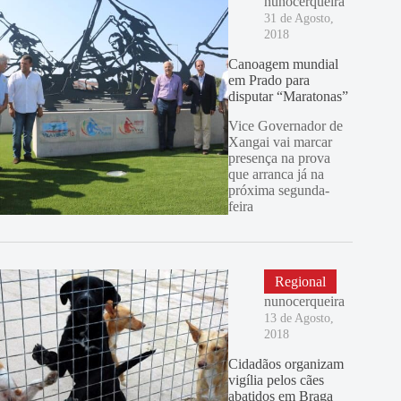
nunocerqueira
31 de Agosto,
2018
Canoagem mundial
em Prado para
disputar “Maratonas”
Vice Governador de
Xangai vai marcar
presença na prova
que arranca já na
próxima segunda-
feira
Regional
nunocerqueira
13 de Agosto,
2018
Cidadãos organizam
vigília pelos cães
abatidos em Braga