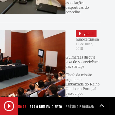
associações
desportivas do
concelho.
Regional
nunocerqueira
12 de Julho,
2018
Guimarães discute
taxa de sobrevivência
das startups
Chefe da missão
adjunto da
Embaixada do Reino
Unido em Portugal
passou por
Guimarães para
discutir a taxa de
NO AR
Rádio RUM em Direto
Próximo programa não definid
sobrevivência das
startups.