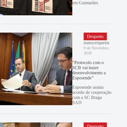
em Guimarães
Desporto
nunocerqueira
9 de Novembro,
2018
“Protocolo com o
SCB vai trazer
desenvolvimento a
Esposende”
Esposende assina
acordo de cooperação
com a SC Braga
SAD
Desporto