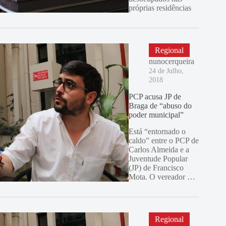
próprias residências
Regional
nunocerqueira
24 de Julho,
2018
PCP acusa JP de
Braga de “abuso do
poder municipal”
Está “entornado o
caldo” entre o PCP de
Carlos Almeida e a
Juventude Popular
(JP) de Francisco
Mota. O vereador …
Regional