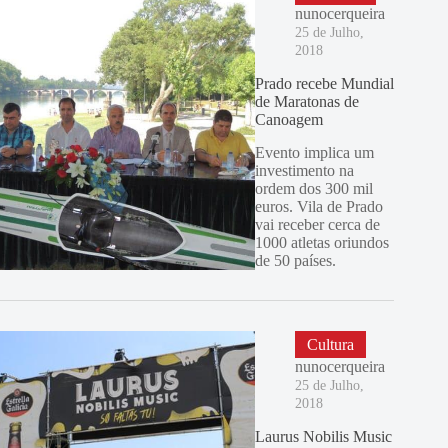
nunocerqueira
25 de Julho,
2018
Prado recebe Mundial
de Maratonas de
Canoagem
Evento implica um
investimento na
ordem dos 300 mil
euros. Vila de Prado
vai receber cerca de
1000 atletas oriundos
de 50 países.
Cultura
nunocerqueira
25 de Julho,
2018
Laurus Nobilis Music