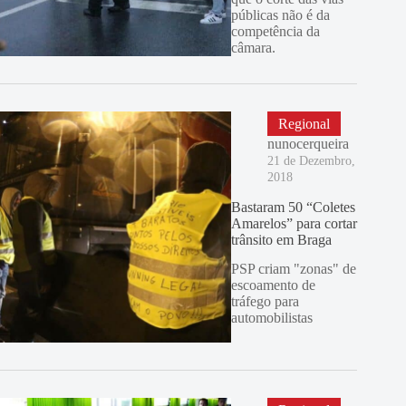
públicas não é da
competência da
câmara.
Regional
nunocerqueira
21 de Dezembro,
2018
Bastaram 50 “Coletes
Amarelos” para cortar
trânsito em Braga
PSP criam "zonas" de
escoamento de
tráfego para
automobilistas