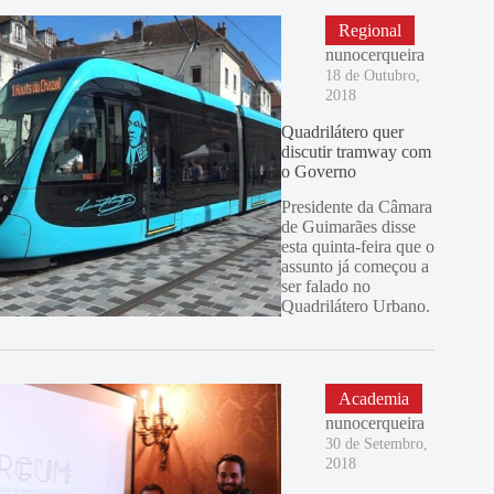
Regional
nunocerqueira
18 de Outubro,
2018
Quadrilátero quer
discutir tramway com
o Governo
Presidente da Câmara
de Guimarães disse
esta quinta-feira que o
assunto já começou a
ser falado no
Quadrilátero Urbano.
Academia
nunocerqueira
30 de Setembro,
2018