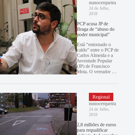
nunocerqueira
24 de Julho,
2018
PCP acusa JP de
Braga de “abuso do
poder municipal”
Está “entornado o
caldo” entre o PCP de
Carlos Almeida e a
Juventude Popular
(JP) de Francisco
Mota. O vereador …
Regional
nunocerqueira
24 de Julho,
2018
2,8 milhões de euros
para requalificar