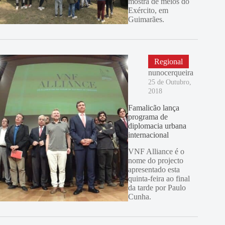
mostra de meios do
Exército, em
Guimarães.
Regional
nunocerqueira
25 de Outubro,
2018
Famalicão lança
programa de
diplomacia urbana
internacional
VNF Alliance é o
nome do projecto
apresentado esta
quinta-feira ao final
da tarde por Paulo
Cunha.