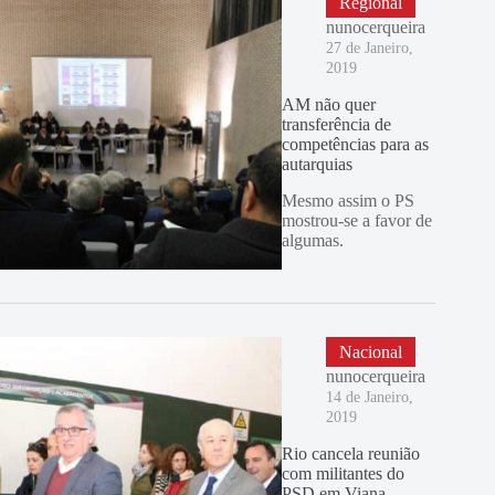
Regional
nunocerqueira
27 de Janeiro,
2019
AM não quer
transferência de
competências para as
autarquias
Mesmo assim o PS
mostrou-se a favor de
algumas.
Nacional
nunocerqueira
14 de Janeiro,
2019
Rio cancela reunião
com militantes do
PSD em Viana