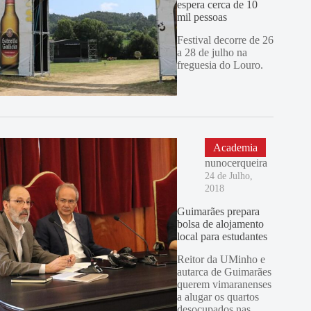
espera cerca de 10
mil pessoas
Festival decorre de 26
a 28 de julho na
freguesia do Louro.
Academia
nunocerqueira
24 de Julho,
2018
Guimarães prepara
bolsa de alojamento
local para estudantes
Reitor da UMinho e
autarca de Guimarães
querem vimaranenses
a alugar os quartos
desocupados nas