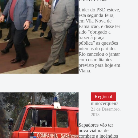
Líder do PSD esteve,
esta segunda-feira,
em Vila Nova de
Famalicão, e disse ter
sido "obrigado a
trazer à praça
pública” as questões
internas do partido.
Rio cancelou o jantar
com os militantes
previsto para hoje em
Viana.
Regional
nunocerqueira
21 de Dezembro,
2018
Sapadores vão ter
nova viatura de
combate a incêndios