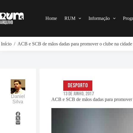
Pular
para
o
conteúdo
Home
RUM
Informação
Prog
Início
/
ACB e SCB de mãos dadas para promover o clube na cidade
Desporto
13 de Junho, 2017
Daniel
ACB e SCB de mãos dadas para promover o
Silva