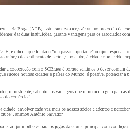
rcial de Braga (ACB) assinaram, esta terça-feira, um protocolo de coo
dentes das duas instituições, garante vantagens para os associados com
B, explicou que foi dado “um passo importante” no que respeita à rel
 ao reforço do sentimento de pertença ao clube, à cidade e ao tecido emp
ndar a cooperação com o SCBraga é porque sentimos o dever comum de 
ue sucede noutras cidades e países do Mundo, é possível potenciar a ba
dor, o presidente, salientou as vantagens que o protocolo gera para as
so do comércio”.
a cidade, envolver cada vez mais os nossos sócios e adeptos e percebe
clube”, afirmou António Salvador.
der adquirir bilhetes para os jogos da equipa principal com condições 