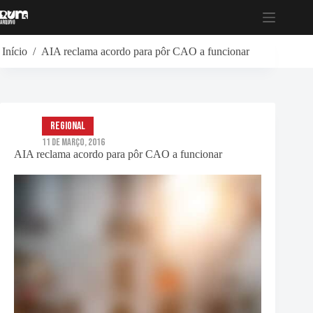
Pular
para
o
conteúdo
Início
/
AIA reclama acordo para pôr CAO a funcionar
Regional
11 de Março, 2016
AIA reclama acordo para pôr CAO a funcionar