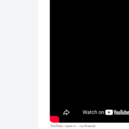
YouTube / aaum tv
– via
Iframely