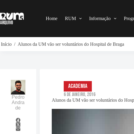
Pular
para
o
conteúdo
Home
RUM
Informação
Prog
Início
/
Alunos da UM vão ser voluntários do Hospital de Braga
Academia
6 de Janeiro, 2016
Pedro
Alunos da UM vão ser voluntários do Hosp
Andra
de