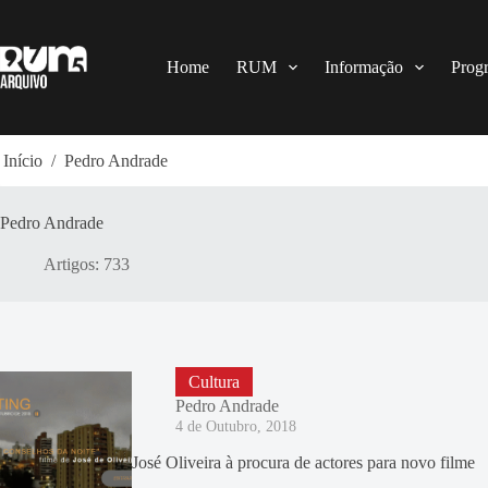
Pular
para
o
conteúdo
Home
RUM
Informação
Prog
Início
/
Pedro Andrade
Pedro Andrade
Artigos: 733
Cultura
Pedro Andrade
4 de Outubro, 2018
José Oliveira à procura de actores para novo filme