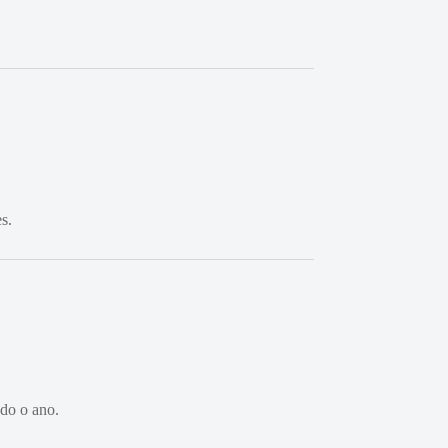
s.
odo o ano.