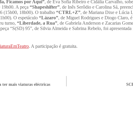
da, Ficamos por Aqui”
, de Eva Sofia Ribeiro e Cidália Carvalho, sob
 e 19h00. A peça
“Shapeshifter”
, de Inês Serôdio e Carolina Sá, pree
26 (15h00, 18h00).
O trabalho
“CTRL+Z”
, de Mariana Dixe e Lúcia L
(21h00). O espetáculo
“Lázaro”
, de Miguel Rodrigues e Diogo Claro, é
seu turno,
“Liberdade, a Rua”
, de Gabriela Anderson e Zacarias Gome
a peça “S(SD) 95”, de Silvia Almeida e Sabrina Rebelo, foi apresentada
iaturaEmTeatro
. A participação é gratuita.
ter mais viaturas eléctricas
SCB