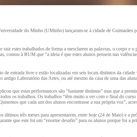
a Universidade do Minho (UMinho) lançaram-se à cidade de Guimarães p
de raiz estes trabalhados de forma a mesclarem as palavras, o corpo e o
stas, contou à RUM que “a ideia é que estes alunos pensem nas valênc
 de entrada livre e estão localizadas em seis locais distintos da cida
o antigo Laboratório das Artes, ou até mesmo da casa de uma das aluna
icou que estas performances são “bastante distintas” mas que a premis
dos os trabalhos. Os trabalhos “têm muito a ver com o final do curso e
 “Quisemos que cada um dos alunos encontrasse a sua própria voz”, acre
s últimos três meses para apresentarem, entre hoje (24 de Maio) e a pr
arante que este foi um “enorme desafio” para os alunos porque foi a p