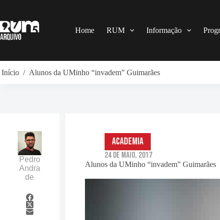
Pular
para
o
conteúdo
Home
RUM
Informação
Prog
Início
/
Alunos da UMinho “invadem” Guimarães
Academia
24 de Maio, 2017
Pedro
Alunos da UMinho “invadem” Guimarães
Andra
de