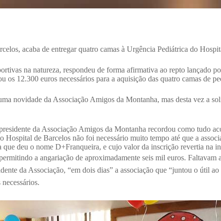
rcelos, acaba de entregar quatro camas à Urgência Pediátrica do Hospit
portivas na natureza, respondeu de forma afirmativa ao repto lançado 
u os 12.300 euros necessários para a aquisição das quatro camas de ped
ão uma novidade da Associação Amigos da Montanha, mas desta vez a soli
residente da Associação Amigos da Montanha recordou como tudo aco
ospital de Barcelos não foi necessário muito tempo até que a associaçã
 que deu o nome D+Franqueira, e cujo valor da inscrição revertia na i
s permitindo a angariação de aproximadamente seis mil euros.
Faltavam a
dente da Associação, “em dois dias” a associação que “juntou o útil a
 necessários.