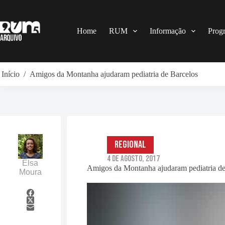
Pular
para
o
conteúdo
Home
RUM
Informação
Prog
Início
/
Amigos da Montanha ajudaram pediatria de Barcelos
Regional
4 de Agosto, 2017
Elsa
Amigos da Montanha ajudaram pediatria de
Moura