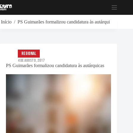
Pular
para
o
conteúdo
Início
/
PS Guimarães formalizou candidatura às autárquicas
Regional
4 de Agosto, 2017
PS Guimarães formalizou candidatura às autárquicas