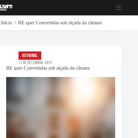
Pular
para
o
conteúdo
Início
/
BE quer Convertidas sob alçada da câmara
Regional
11 de Setembro, 2017
BE quer Convertidas sob alçada da câmara