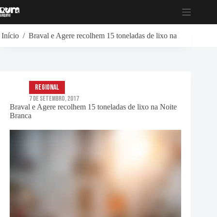
Pular
para
o
conteúdo
Início
/
Braval e Agere recolhem 15 toneladas de lixo na Noite Branc
Regional
7 de Setembro, 2017
Braval e Agere recolhem 15 toneladas de lixo na Noite
Branca