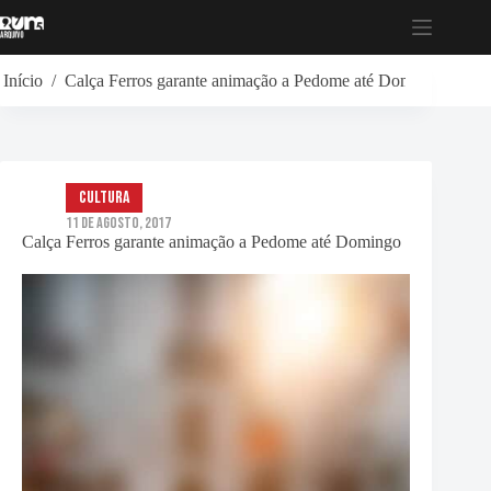
Pular
para
o
conteúdo
Início
/
Calça Ferros garante animação a Pedome até Domingo
Cultura
11 de Agosto, 2017
Calça Ferros garante animação a Pedome até Domingo