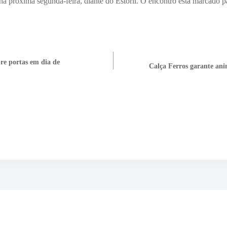
 na próxima segunda-feira, diante do Estoril. O encontro está marcado p
bre portas em dia de
Calça Ferros garante an