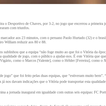
ira o Desportivo de Chaves, por 3-2, no jogo que encerrou a primeira j
trearam com triunfos.
marcador aos 23 minutos, com o peruano Paolo Hurtado (32) e o brasi
iro William reduzir aos 80 e 88.
ins sublinhou que a equipa “não foge muito ao que foi o Vitória da épo
sta qualidade de jogo, com o público a ajudar-nos. É este Vitória que qu
Vigário, como o Marcos [Valente], como o Hélder [Ferreira], como o X
de jogo” que foi feito pelas duas equipas, que “estiveram muito bem”
s já nos davam indicações que o Vitória pode transportar esta qualidade
rmina a jornada inaugural em igualdade com outras seis equipas: FC Por