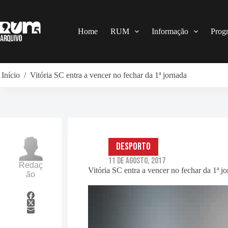
Pular
para
o
conteúdo
Home
RUM
Informação
Prog
Início
/
Vitória SC entra a vencer no fechar da 1ª jornada
Desporto
11 de Agosto, 2017
Redaç
Vitória SC entra a vencer no fechar da 1ª j
ão