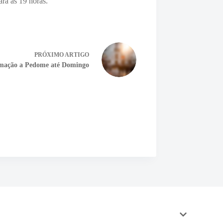
ara as 19 horas.
PRÓXIMO
ARTIGO
imação a Pedome até Domingo