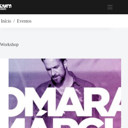
Pular
para
o
conteúdo
Início
/
Eventos
Workshop