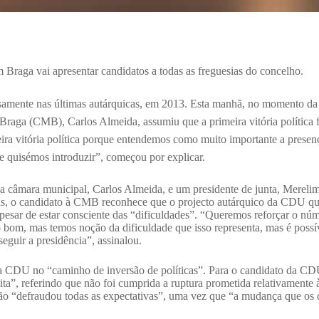
 Braga vai apresentar candidatos a todas as freguesias do concelho.
isamente nas últimas autárquicas, em 2013.
Esta manhã, no momento da e
aga (CMB), Carlos Almeida, assumiu que a primeira vitória política f
meira vitória política porque entendemos como muito importante a pres
 quisémos introduzir”, começou por explicar.
câmara municipal, Carlos Almeida, e um presidente de junta, Merelim 
as, o candidato à CMB reconhece que o projecto autárquico da CDU quer
apesar de estar consciente das “dificuldades”. “Queremos reforçar o núm
 bom, mas temos noção da dificuldade que isso representa, mas é possív
eguir a presidência”, assinalou.
 CDU no “caminho de inversão de políticas”. Para o candidato da CDU 
ita”, referindo que não foi cumprida a ruptura prometida relativamente 
ção “defraudou todas as expectativas”, uma vez que “a mudança que os 