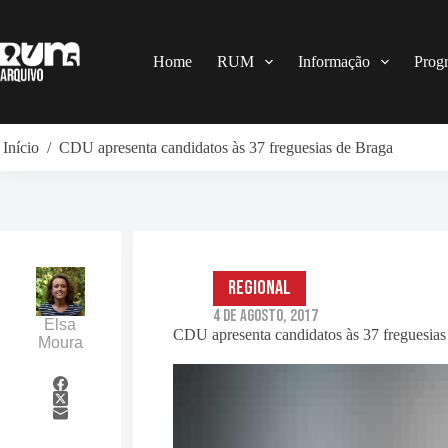
Pular
para
o
conteúdo
Home
RUM
Informação
Prog
Início
/
CDU apresenta candidatos às 37 freguesias de Braga
Regional
4 de Agosto, 2017
Elsa
CDU apresenta candidatos às 37 freguesias
Moura