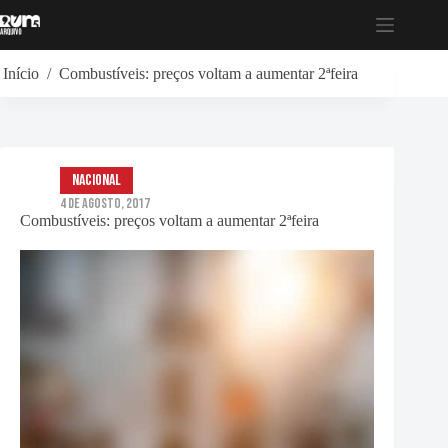
Pular
para
o
conteúdo
Início
/
Combustíveis: preços voltam a aumentar 2ªfeira
Nacional
4 de Agosto, 2017
Combustíveis: preços voltam a aumentar 2ªfeira