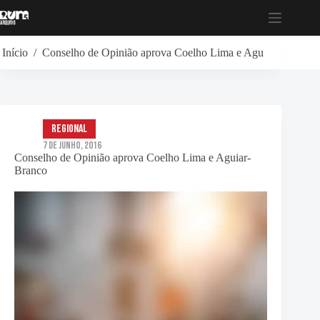
Pular
para
o
conteúdo
Início
/
Conselho de Opinião aprova Coelho Lima e Aguiar-Branco
Regional
7 de Junho, 2016
Conselho de Opinião aprova Coelho Lima e Aguiar-
Branco