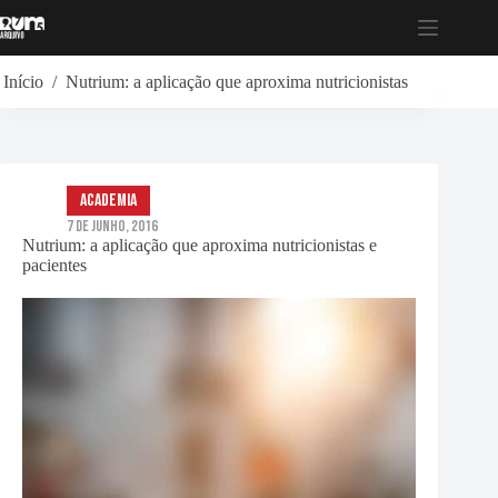
Pular
para
o
conteúdo
Início
/
Nutrium: a aplicação que aproxima nutricionistas e pacientes
Academia
7 de Junho, 2016
Nutrium: a aplicação que aproxima nutricionistas e
pacientes