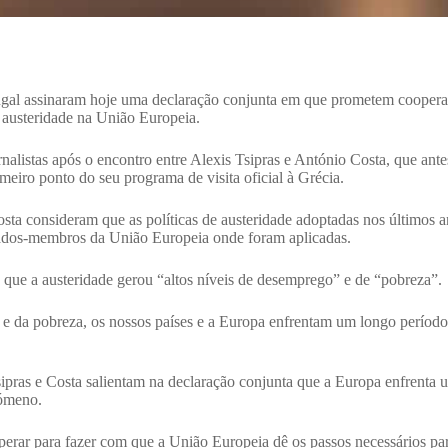
ugal assinaram hoje uma declaração conjunta em que prometem cooperar, 
e austeridade na União Europeia.
ornalistas após o encontro entre Alexis Tsipras e António Costa, que a
eiro ponto do seu programa de visita oficial à Grécia.
ta consideram que as políticas de austeridade adoptadas nos últimos a
tados-membros da União Europeia onde foram aplicadas.
que a austeridade gerou “altos níveis de desemprego” e de “pobreza”.
 e da pobreza, os nossos países e a Europa enfrentam um longo período
ipras e Costa salientam na declaração conjunta que a Europa enfrenta
nómeno.
perar para fazer com que a União Europeia dê os passos necessários par