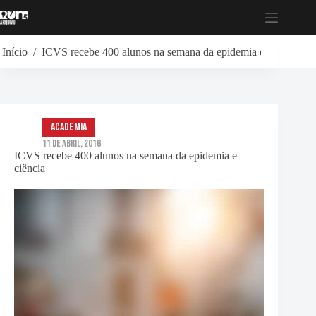
Pular
para
o
conteúdo
Início
/
ICVS recebe 400 alunos na semana da epidemia e ciência
Academia
11 de Abril, 2016
ICVS recebe 400 alunos na semana da epidemia e
ciência