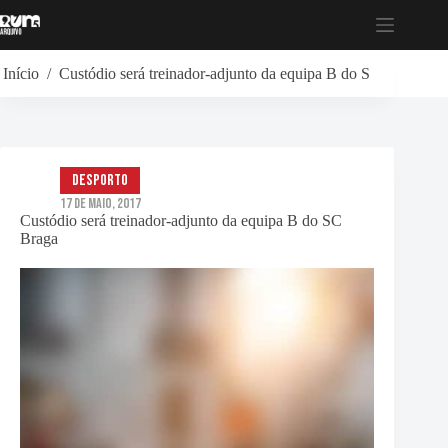
Pular
para
o
conteúdo
Início
/
Custódio será treinador-adjunto da equipa B do SC Braga
Desporto
17 de Maio, 2017
Custódio será treinador-adjunto da equipa B do SC
Braga