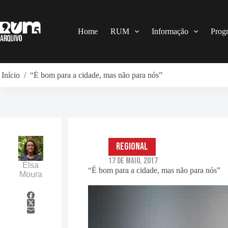
Pular
para
o
conteúdo
Home
RUM
Informação
Prog
Início
/
“É bom para a cidade, mas não para nós”
Regional
17 de Maio, 2017
Elsa
“É bom para a cidade, mas não para nós”
Moura