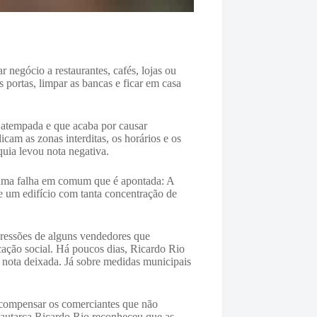
 negócio a restaurantes, cafés, lojas ou
 portas, limpar as bancas e ficar em casa
a atempada e que acaba por causar
cam as zonas interditas, os horários e os
quia levou nota negativa.
á uma falha em comum que é apontada: A
e um edifício com tanta concentração de
pressões de alguns vendedores que
cação social. Há poucos dias, Ricardo Rio
a nota deixada. Já sobre medidas municipais
 compensar os comerciantes que não
O autarca Ricardo Rio reconheceu que as