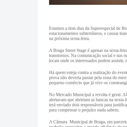
Estamos a dois dias da Superespecial de Bra
estacionamentos subterrâneos, e causar tran
na próxima sexta-feira.
A Braga Street Stage é apenas na sexta-fei
transtornos. Na comunicação social e nas ru
locais onde os interessados podem assistir
Há quem esteja contra a realização do eve
prova não deveria passar pela zona do merc
pequeno comércio que já vive os constrangi
No Mercado Municipal a revolta é geral. A
alertavam que abririam as bancas na sexta-
terá enviado dois responsáveis para justifi
para compensar o prejuízo nada sabem.
A Câmara Municipal de Braga, em parceria
poderão aproveitar a grande afluência de p