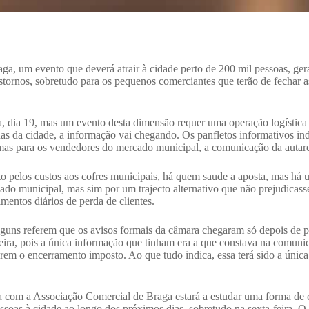
ga, um evento que deverá atrair à cidade perto de 200 mil pessoas, gerar
stornos, sobretudo para os pequenos comerciantes que terão de fechar as
ra, dia 19, mas um evento desta dimensão requer uma operação logístic
as da cidade, a informação vai chegando. Os panfletos informativos indi
, mas para os vendedores do mercado municipal, a comunicação da autar
nto pelos custos aos cofres municipais, há quem saude a aposta, mas h
ado municipal, mas sim por um trajecto alternativo que não prejudicass
mentos diários de perda de clientes.
lguns referem que os avisos formais da câmara chegaram só depois de 
feira, pois a única informação que tinham era a que constava na comuni
carem o encerramento imposto. Ao que tudo indica, essa terá sido a únic
 com a Associação Comercial de Braga estará a estudar uma forma de
essoas à cidade ao longo dos próximos dias, sobretudo na sexta-feira. 