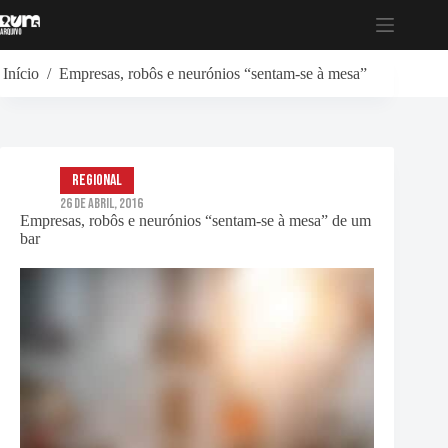
Pular
para
o
conteúdo
Início
/
Empresas, robôs e neurónios “sentam-se à mesa” de um bar
Regional
26 de Abril, 2016
Empresas, robôs e neurónios “sentam-se à mesa” de um
bar