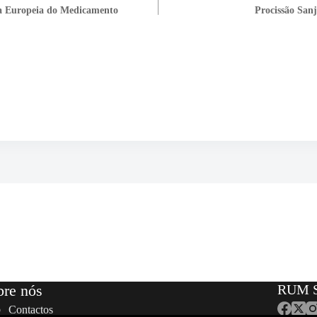
ia Europeia do Medicamento
Procissão Sanj
bre nós
RUM S
Contactos