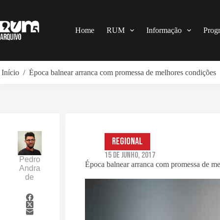
Pular
para
o
conteúdo
Home
RUM
Informação
Prog
Início
/
Época balnear arranca com promessa de melhores condições
Regional
15 de Junho, 2017
Pedro
Época balnear arranca com promessa de me
Andra
de