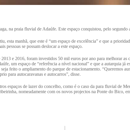
aga, na praia fluvial de Adaúfe. Este espaço conquistou, pelo segundo 
tiu, esta manhã, que este é “um espaço de excelência” e que a priorida
ais pessoas se possam deslocar a este espaço.
 2013 e 2016, foram investidos 50 mil euros por ano para melhorar as 
úfe, um espaço de “referência a nível nacional” e que a autarquia já e
e seja feito o ampliamento do parque de estacionamento. “Queremos au
óprio para autocaravanas e autocarros”, disse.
outros espaços de lazer do concelho, como é o caso da para fluvial de 
 ribeirinha, nomeadamente com os novos projectos na Ponte do Bico, em 