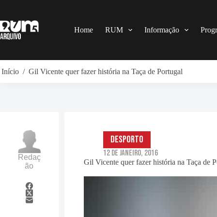
Pular
para
o
conteúdo
Home
RUM
Informação
Prog
Início
/
Gil Vicente quer fazer história na Taça de Portugal
Desporto
12 de Janeiro, 2016
Redaç
Gil Vicente quer fazer história na Taça de P
ão