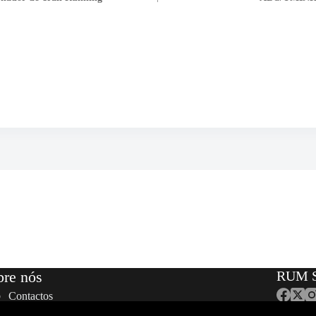
bre nós
RUM S
Contactos
Equipa