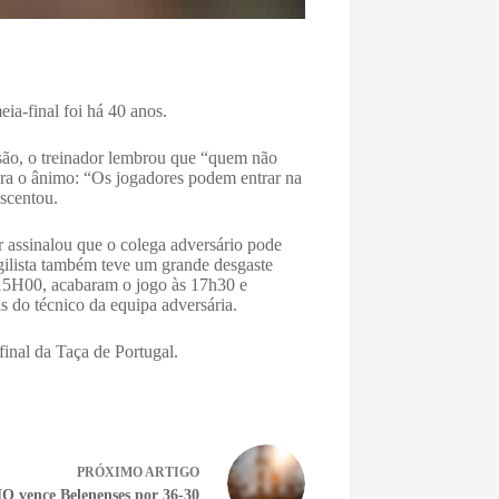
ia-final foi há 40 anos.
isão, o treinador lembrou que “quem não
ara o ânimo: “Os jogadores podem entrar na
escentou.
 assinalou que o colega adversário pode
gilista também teve um grande desgaste
s 15H00, acabaram o jogo às 17h30 e
s do técnico da equipa adversária.
final da Taça de Portugal.
PRÓXIMO
ARTIGO
vence Belenenses por 36-30