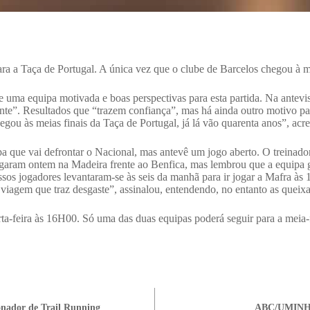
a a Taça de Portugal. A única vez que o clube de Barcelos chegou à me
nte uma equipa motivada e boas perspectivas para esta partida. Na antev
ante”. Resultados que “trazem confiança”, mas há ainda outro motivo p
gou às meias finais da Taça de Portugal, já lá vão quarenta anos”, acr
 que vai defrontar o Nacional, mas antevê um jogo aberto. O treinador
ogaram ontem na Madeira frente ao Benfica, mas lembrou que a equipa 
ssos jogadores levantaram-se às seis da manhã para ir jogar a Mafra à
viagem que traz desgaste”, assinalou, entendendo, no entanto as queixa
rta-feira às 16H00. Só uma das duas equipas poderá seguir para a meia-
ionador de Trail Running
ABC/UMINHO 