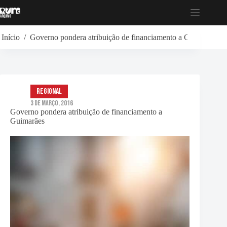
Pular
para
o
conteúdo
Início
/
Governo pondera atribuição de financiamento a Guimarães
Regional
3 de Março, 2016
Governo pondera atribuição de financiamento a
Guimarães