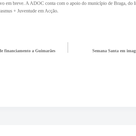
ctivo em breve. A ADOC conta com o apoio do município de Braga, do I
rasmus + Juventude em Acção.
de financiamento a Guimarães
Semana Santa em image