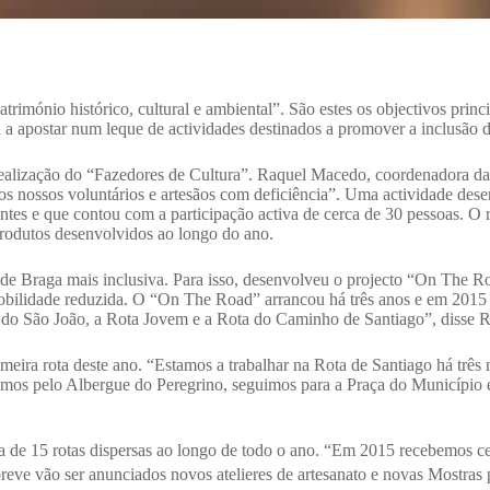
o património histórico, cultural e ambiental”. São estes os objectivos 
 a apostar num leque de actividades destinados a promover a inclusão 
realização do “Fazedores de Cultura”. Raquel Macedo, coordenadora da 
dos nossos voluntários e artesãos com deficiência”. Uma actividade des
tes e que contou com a participação activa de cerca de 30 pessoas. O r
 produtos desenvolvidos ao longo do ano.
Braga mais inclusiva. Para isso, desenvolveu o projecto “On The Road
obilidade reduzida. O “On The Road” arrancou há três anos e em 2015 
do São João, a Rota Jovem e a Rota do Caminho de Santiago”, disse 
meira rota deste ano. “Estamos a trabalhar na Rota de Santiago há trê
imos pelo Albergue do Peregrino, seguimos para a Praça do Município
e 15 rotas dispersas ao longo de todo o ano. “Em 2015 recebemos cer
reve vão ser anunciados novos atelieres de artesanato e novas Mostra