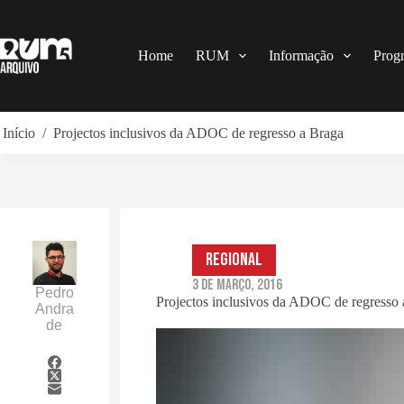
Pular
para
o
conteúdo
Home
RUM
Informação
Prog
Início
/
Projectos inclusivos da ADOC de regresso a Braga
Regional
3 de Março, 2016
Pedro
Projectos inclusivos da ADOC de regresso
Andra
de