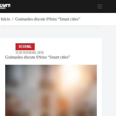
Pular
para
o
conteúdo
Início
/
Guimarães discute 6ªfeira “Smart cities”
Regional
22 de Fevereiro, 2016
Guimarães discute 6ªfeira “Smart cities”