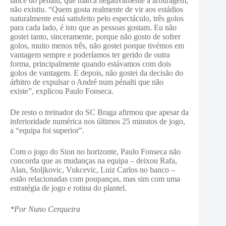
lance do pénalti, que marca negativamente a arbitragem,
não existiu. “Quem gosta realmente de vir aos estádios
naturalmente está satisfeito pelo espectáculo, três golos
para cada lado, é isto que as pessoas gostam. Eu não
gostei tanto, sinceramente, porque não gosto de sofrer
golos, muito menos três, não gostei porque tivémos em
vantagem sempre e poderíamos ter gerido de outra
forma, principalmente quando estávamos com dois
golos de vantagem. E depois, não gostei da decisão do
árbitro de expulsar o André num pénalti que não
existe”, explicou Paulo Fonseca.
De resto o treinador do SC Braga afirmou que apesar da
inferioridade numérica nos últimos 25 minutos de jogo,
a “equipa foi superior”.
Com o jogo do Sion no horizonte, Paulo Fonseca não
concorda que as mudanças na equipa – deixou Rafa,
Alan, Stoljkovic, Vukcevic, Luiz Carlos no banco –
estão relacionadas com poupanças, mas sim com uma
estratégia de jogo e rotina do plantel.
*Por Nuno Cerqueira