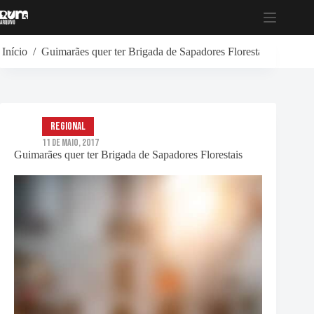
Pular
para
o
conteúdo
Início
/
Guimarães quer ter Brigada de Sapadores Florestais
Regional
11 de Maio, 2017
Guimarães quer ter Brigada de Sapadores Florestais