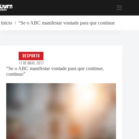
Pular
para
o
conteúdo
Início
/
“Se o ABC manifestar vontade para que continue, continuo”
Desporto
11 de Maio, 2017
“Se o ABC manifestar vontade para que continue,
continuo”