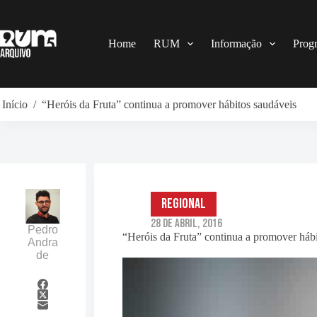
Pular
para
o
conteúdo
Home
RUM
Informação
Prog
Início
/
“Heróis da Fruta” continua a promover hábitos saudáveis
Regional
28 de Abril, 2016
Pedro
“Heróis da Fruta” continua a promover hábi
Andra
de