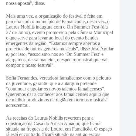
nossa aposta”, disse.
Mais uma vez, a organização do festival é feita em
parceria com o município de Famalicão e, desta vez, o
Laurus Nobilis inaugura com o On Summer Fest (dia
27 de Julho), evento promovido pela Câmara Municipal
e que serve para levar ao local do evento bandas
emergentes da região. “Estamos sempre abertos a
projectos de outros géneros musicais”, disse José Aguiar
e, por isso, “associamo-nos ao ‘On Summer Fest’ e
alargamos, dessa maneira, o espectro musical que vai
compor o nosso festival”.
Sofia Fernandes, vereadora famalicense com o pelouro
da juventude, garantiu que a autarquia pretende
“continuar a apoiar os novos talentos famalicenses”.
Queremos dar a conhecer aos famalicenses aquilo que
de melhor produzimos na região em termos musicais”,
acrescentou.
As receitas do Laurus Nobilis revertem para a
construção da Casa do Artista Amador, que ficará
situada na freguesia de Louro, em Famalicão. O espaço
já está encontrado (ficará situado na antigo escola