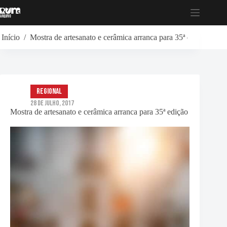
Pular
para
o
conteúdo
Início
/
Mostra de artesanato e cerâmica arranca para 35ª edição
Regional
28 de Julho, 2017
Mostra de artesanato e cerâmica arranca para 35ª edição