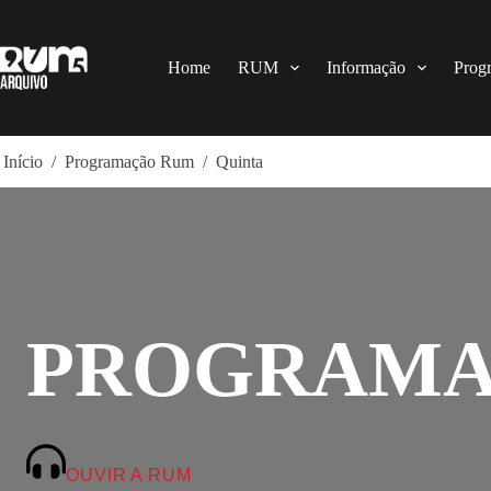
Pular
para
o
conteúdo
Home
RUM
Informação
Prog
Início
/
Programação Rum
/
Quinta
PROGRAMA
OUVIR A RUM