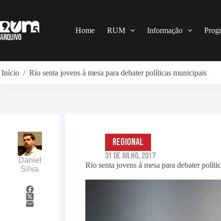
Pular
para
o
conteúdo
Home
RUM
Informação
Prog
Início
/
Rio senta jovens à mesa para debater políticas municipais
Regional
31 de Julho, 2017
Daniel
Rio senta jovens à mesa para debater políti
Silva