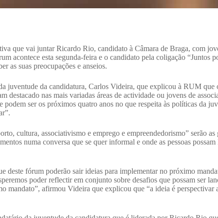
iva que vai juntar Ricardo Rio, candidato à Câmara de Braga, com jove
rum acontece esta segunda-feira e o candidato pela coligação “Juntos p
ber as suas preocupações e anseios.
da juventude da candidatura, Carlos Videira, que explicou à RUM que o
am destacado nas mais variadas áreas de actividade ou jovens de associ
ue podem ser os próximos quatro anos no que respeita às políticas da j
ar”.
orto, cultura, associativismo e emprego e empreendedorismo” serão as g
entos numa conversa que se quer informal e onde as pessoas possam lan
ue deste fórum poderão sair ideias para implementar no próximo mandat
Esperemos poder reflectir em conjunto sobre desafios que possam ser l
o mandato”, afirmou Videira que explicou que “a ideia é perspectivar
atário da juventude da candidatura que é liderada por Ricardo Rio que