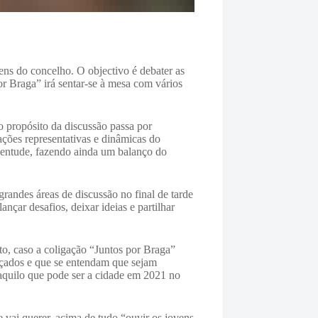
ns do concelho. O objectivo é debater as
or Braga” irá sentar-se à mesa com vários
 propósito da discussão passa por
ações representativas e dinâmicas do
uventude, fazendo ainda um balanço do
randes áreas de discussão no final de tarde
çar desafios, deixar ideias e partilhar
o, caso a coligação “Juntos por Braga”
ançados e que se entendam que sejam
 aquilo que pode ser a cidade em 2021 no
 vai querer, acima de tudo “ouvir os jovens