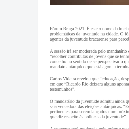
Fórum Braga 2021. É este o nome da iniciat
problemáticas da juventude na cidade. O fó
agentes da juventude bracarense para perce
A sessão irá ser moderada pelo mandatário 
“recolher contributos de jovens que se tenh
concelho no sentido de se perspectivar o q
mandato autárquico que está agora a termin
Carlos Videira revelou que “educação, desp
em que “Ricardo Rio deixará alguns apontam
testemunhos”.
O mandatário da juventude admitiu ainda q
saia vencedora das eleições autárquicas: “
pertinentes para serem lançados num próxim
que diz respeito às políticas da juventude”.
A conversa será moderada pelo próprio mand