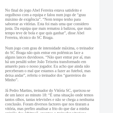
No final do jogo Abel Ferreira estava satisfeito e
orgulhoso com a equipa e falou num jogo de “g
rau
máximo de exigência”. “Nem tempo tenho para
saborear as vitórias. Esta foi mais uma que considero
justa. Da equipa que mais rematou à balizou, que mais
tempo teve de bola e que quis ganhar”, disse Abel
Ferreira, técnico do SC Braga.
Num jogo com grau de intensidade máxima, o treinador
do SC Braga não quis entrar em polémicas face a
alguns lances duvidosos.
“Não quer entrar por aí, mas
há um penálti sobre João Teixeira transformado em
amarelo para o nosso jogador. Eu acho que ainda não
perceberam o mal que estamos a fazer ao futebol, mas
deixa andar”, referiu o treinador dos “guerreiros do
Minho”.
Já Pedro Martins, treinador do Vitória SC, queixou-se
de um lance ao minuto 18: “É uma situação onde temos
tantos olhos, tantas televisões e não se chega a nenhuma
conclusão. Foram diversos factores que nos tiraram a
vitória, mas prefiro analisar a frio do que dar a minha