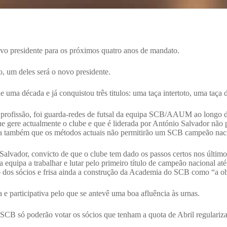
o presidente para os próximos quatro anos de mandato.
, um deles será o novo presidente.
de uma década e já conquistou três titulos: uma taça intertoto, uma taça
 profissão, foi guarda-redes de futsal da equipa SCB/AAUM ao longo do
e gere actualmente o clube e que é liderada por António Salvador não
era também que os métodos actuais não permitirão um SCB campeão nac
io Salvador, convicto de que o clube tem dado os passos certos nos últ
equipa a trabalhar e lutar pelo primeiro título de campeão nacional até
 dos sócios e frisa ainda a construção da Academia do SCB como “a obr
e participativa pelo que se antevê uma boa afluência às urnas.
o SCB só poderão votar os sócios que tenham a quota de Abril regulariz