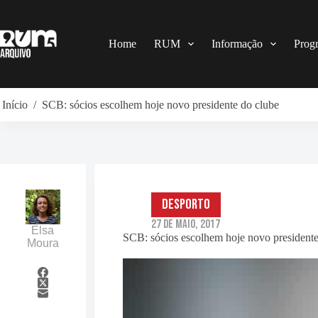
Pular
para
o
conteúdo
Home
RUM
Informação
Prog
Início
/
SCB: sócios escolhem hoje novo presidente do clube
Desporto
27 de Maio, 2017
Elsa
SCB: sócios escolhem hoje novo presidente
Moura