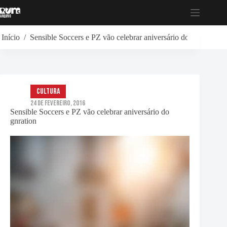
Pular
para
o
conteúdo
Início
/
Sensible Soccers e PZ vão celebrar aniversário do gnration
Cultura
24 de Fevereiro, 2016
Sensible Soccers e PZ vão celebrar aniversário do
gnration