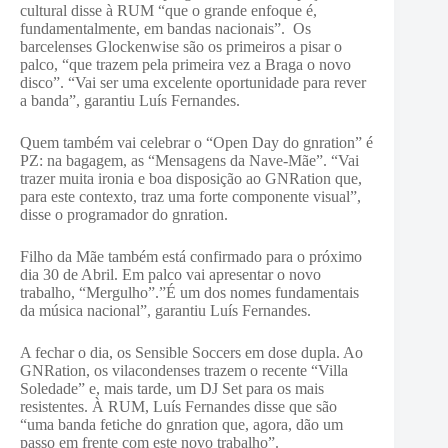
cultural disse à RUM “que o grande enfoque é,
fundamentalmente, em bandas nacionais”. Os
barcelenses Glockenwise são os primeiros a pisar o
palco, “que trazem pela primeira vez a Braga o novo
disco”. “Vai ser uma excelente oportunidade para rever
a banda”, garantiu Luís Fernandes.
Quem também vai celebrar o “Open Day do gnration” é
PZ: na bagagem, as “Mensagens da Nave-Mãe”. “Vai
trazer muita ironia e boa disposição ao GNRation que,
para este contexto, traz uma forte componente visual”,
disse o programador do gnration.
Filho da Mãe também está confirmado para o próximo
dia 30 de Abril. Em palco vai apresentar o novo
trabalho, “Mergulho”.”É um dos nomes fundamentais
da música nacional”, garantiu Luís Fernandes.
A fechar o dia, os Sensible Soccers em dose dupla. Ao
GNRation, os vilacondenses trazem o recente “Villa
Soledade” e, mais tarde, um DJ Set para os mais
resistentes. À RUM, Luís Fernandes disse que são
“uma banda fetiche do gnration que, agora, dão um
passo em frente com este novo trabalho”.