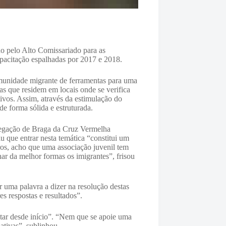
o pelo Alto Comissariado para as
pacitação espalhadas por 2017 e 2018.
omunidade migrante de ferramentas para uma
s que residem em locais onde se verifica
tivos. Assim, através da estimulação do
de forma sólida e estruturada.
legação de Braga da Cruz Vermelha
u que entrar nesta temática “constitui um
ros, acho que uma associação juvenil tem
har da melhor formas os imigrantes”, frisou
r uma palavra a dizer na resolução destas
s respostas e resultados”.
itar desde início”. “Nem que se apoie uma
iativas”, sublinhou.