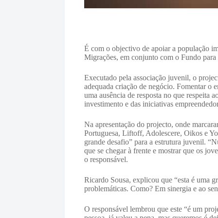
É com o objectivo de apoiar a população i
Migrações, em conjunto com o Fundo para o
Executado pela associação juvenil, o proje
adequada criação de negócio. Fomentar o e
uma ausência de resposta no que respeita ao
investimento e das iniciativas empreendedor
Na apresentação do projecto, onde marcar
Portuguesa, Liftoff, Adolescere, Oikos e Yo
grande desafio” para a estrutura juvenil.
“Nu
que se chegar à frente e mostrar que os jov
o responsável.
Ricardo Sousa, explicou que “esta é uma gr
problemáticas. Como? Em sinergia e ao sent
O responsável lembrou que este “é um projec
pessoa, já valeu a pena, mas queremos é deix