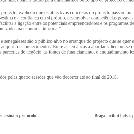
 projecto, explicou que os objectivos concretos do projecto passam po
stima e a confiança em si próprio, desenvolver competências pessoais,
facilitar a ligação entre os potenciais empreendedores e os programas 
amizados na economia informal”.
senegaleses são o público-alvo no arranque do projecto que se quer e
 adquirir os conhecimentos.
Entre as temáticas a abordar salientam-se o
 parcerias de negócio, as fontes de financiamento, o enquadramento leg
dos pelas quatro sessões que vão decorrer até ao final de 2018.
so assinam protocolo
Braga atribui bolsas 