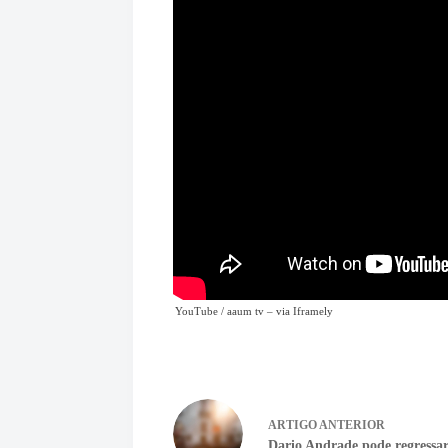
YouTube / aaum tv
– via
Iframely
ARTIGO
ANTERIOR
Dario Andrade pode regress