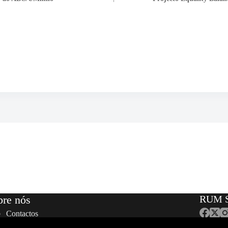
bre nós
RUM S
Contactos
Equipa