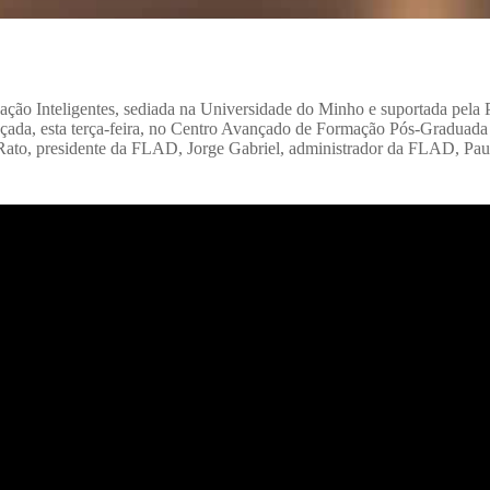
o Inteligentes, sediada na Universidade do Minho e suportada pela 
nçada, esta terça-feira, no Centro Avançado de Formação Pós-Gradua
Rato, presidente da FLAD, Jorge Gabriel, administrador da FLAD, Paul