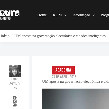
Pular
para
o
conteúdo
Home
RUM
Informação
Prog
Início
/
UM aposta na governação electrónica e cidades inteligentes
Academia
27 de Abril, 2016
Lara
UM aposta na governação electrónica e cida
Antun
es