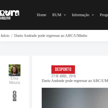
Pular
para
o
conteúdo
Home
RUM
Informação
Prog
Início
/
Dario Andrade pode regressar ao ABC/UMinho
Desporto
27 de Abril, 2016
Elsa
Dario Andrade pode regressar ao ABC/UM
Moura