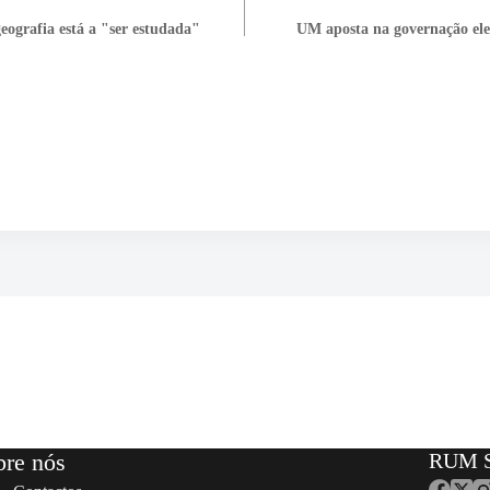
eografia está a "ser estudada"
UM aposta na governação elec
bre nós
RUM S