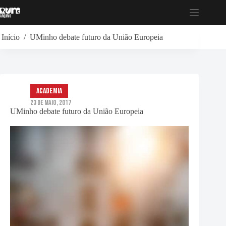
Pular
para
o
conteúdo
Início
/
UMinho debate futuro da União Europeia
Academia
23 de Maio, 2017
UMinho debate futuro da União Europeia