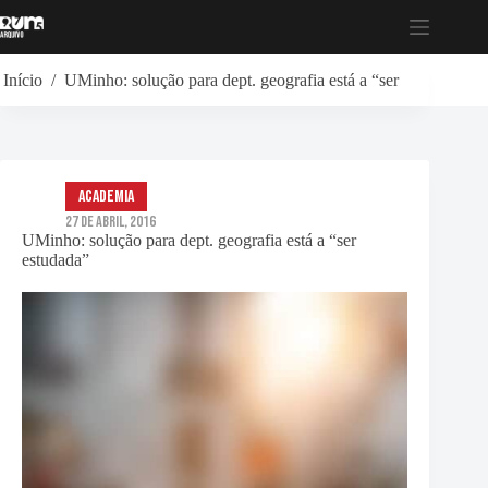
Pular
para
o
conteúdo
Início
/
UMinho: solução para dept. geografia está a “ser estudada”
Academia
27 de Abril, 2016
UMinho: solução para dept. geografia está a “ser
estudada”