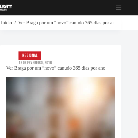
Pular
para
o
conteúdo
Início
/
Ver Braga por um “novo” canudo 365 dias por ano
Regional
18 de Fevereiro, 2016
Ver Braga por um “novo” canudo 365 dias por ano