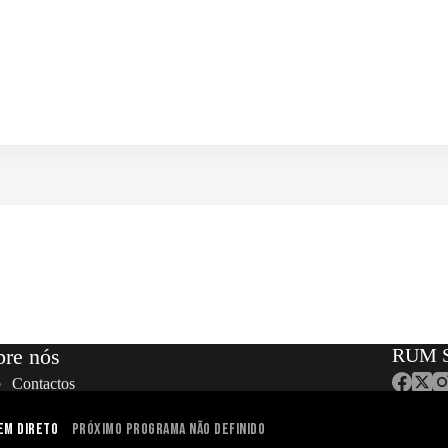
bre nós
RUM S
Contactos
Equipa
Localização
em Direto
Próximo programa não definido
dos. | Designed and developed by Gen Design Studio