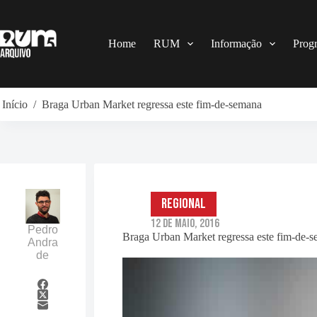
Pular
para
o
conteúdo
Home
RUM
Informação
Prog
Início
/
Braga Urban Market regressa este fim-de-semana
Regional
12 de Maio, 2016
Pedro
Braga Urban Market regressa este fim-de-
Andra
de