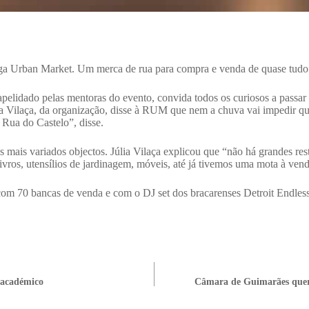
aga Urban Market. Um merca de rua para compra e venda de quase tu
elidado pelas mentoras do evento, convida todos os curiosos a passar 
ia Vilaça, da organização, disse à RUM que nem a chuva vai impedir q
Rua do Castelo”, disse.
s mais variados objectos. Júlia Vilaça explicou que “não há grandes rest
ivros, utensílios de jardinagem, móveis, até já tivemos uma mota à vend
com 70 bancas de venda e com o DJ set dos bracarenses Detroit Endles
 académico
Câmara de Guimarães quer re